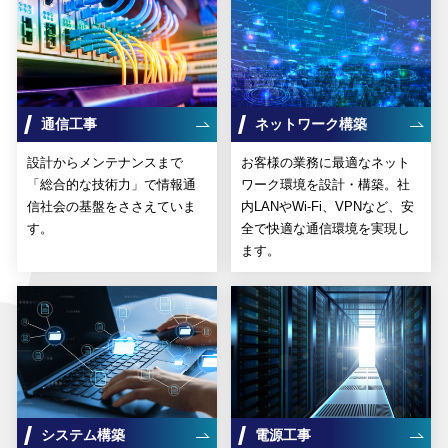
通信工事
ネットワーク構築
設計からメンテナンスまで
お客様の業務に最適なネット
「総合的な技術力」で情報通
ワーク環境を設計・構築。社
信社会の基盤をささえていま
内LANやWi-Fi、VPNなど、安
す。
全で快適な通信環境を実現し
ます。
システム構築
電源工事