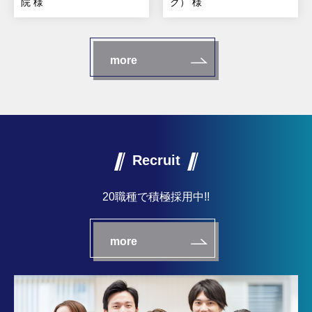
院 様
ク） 様
more
Recruit
20職種で積極採用中!!
more